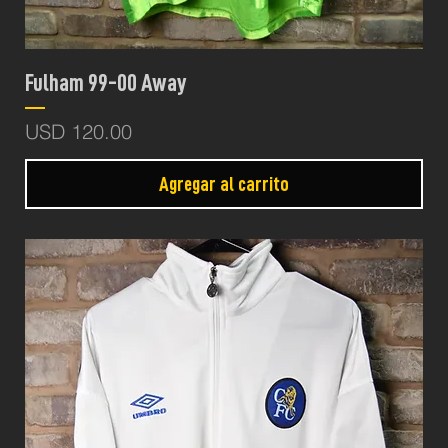
Fulham 99-00 Away
Precio
USD 120.00
Agregar al carrito