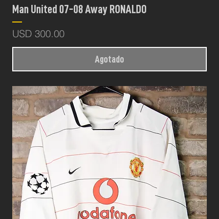
Man United 07-08 Away RONALDO
Precio
USD 300.00
Agotado