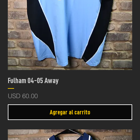
Fulham 04-05 Away
Precio
USD 60.00
Agregar al carrito