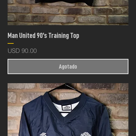
Man United 90’s Training Top
Precio
USD 90.00
Agotado